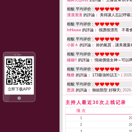
相貌 平均评价 :
漢漢漢漢
的評論： 美得讓人忘記呼吸
相貌 平均评价 :
InHouse
的評論： 很讚很漂亮 不看
相貌 平均评价 :
小新Ａ
的評論： 妳的氣質，讓美麗羹
相貌 平均评价 :
碰碰!!
的評論： 情緒價值女神～可以
相貌 平均评价 :
醜爺
的評論： 173最強幹話王~
( 2026
相貌 平均评价 :
立即下载APP
恩源
的評論： 御姐類型 好聊天
( 2026
主持人最近30次上线记录
项 次
1
2
2
2
3
2