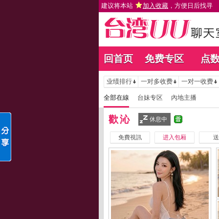
建议将本站
加入收藏
，方便日后找寻
回首页
免费专区
点
业绩排行
一对多收费
一对一收费
全部在線
台妹专区
內地主播
歡沁
休息中
免費視訊
进入包厢
送