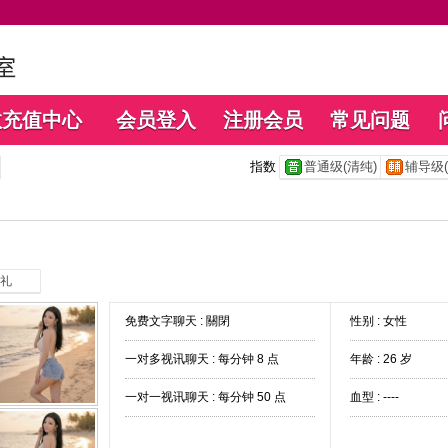
数充值中心
会员登入
注册会员
常见问题
指数
普通级(清纯)
辅导级(
礼
免费文字聊天 :
關閉
性别 : 女性
一对多视讯聊天 :
每分钟 8 点
年龄 : 26 岁
一对一视讯聊天 :
每分钟 50 点
血型 : ----