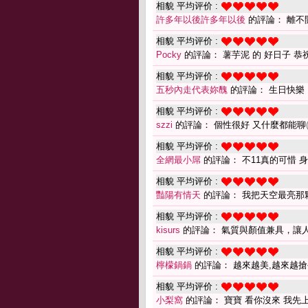
相貌 平均评价 :
許多年以後許多年以後
的評論： 離不
相貌 平均评价 :
Pocky
的評論： 薯芋泥 的 好日子 恭
相貌 平均评价 :
五秒內走代表妳醜
的評論： 生日快樂
相貌 平均评价 :
szzi
的評論： 個性很好 又什麼都能聊
相貌 平均评价 :
全網最小屌
的評論： 不11真的可惜 
相貌 平均评价 :
豔陽有情天
的評論： 我把天空最亮那
相貌 平均评价 :
kisurs
的評論： 氣質與顏值兼具，讓
相貌 平均评价 :
檸檬鍋鍋
的評論： 越來越美,越來越搶手
相貌 平均评价 :
小梨窩
的評論： 寶寶 看你沒來 我先