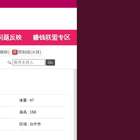
问题反映
赚钱联盟专区
暧昧)
限制级(火辣)
体重 : 47
身高 : 168
区域 : 台中市