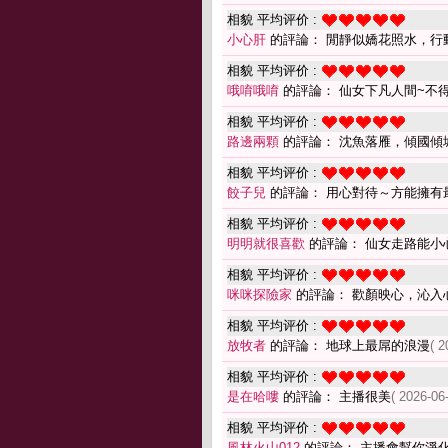
相貌 平均评价 :
小心肝
的評論： 閒靜似嬌花照水，行
相貌 平均评价 :
哦唷哦唷
的評論： 仙女下凡人間~不得了
相貌 平均评价 :
路邊兩顆
的評論： 沈魚落雁，傾國傾
相貌 平均评价 :
餃子兒
的評論： 用心對待～方能擁有
相貌 平均评价 :
明明就很喜歡
的評論： 仙女走路能小
相貌 平均评价 :
咪咪探險家
的評論： 歡顏映心，沁入
相貌 平均评价 :
放牧者
的評論： 地球上最屌的浪漫
( 2
相貌 平均评价 :
是在哈嘍
的評論： 主播很美
( 2026-06
相貌 平均评价 :
風林火山012
的評論： 主播會幫你淨