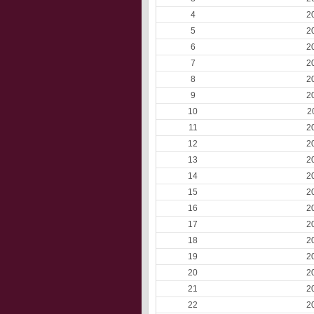
4
2
5
2
6
2
7
2
8
2
9
2
10
2
11
2
12
2
13
2
14
2
15
2
16
2
17
2
18
2
19
2
20
2
21
2
22
2